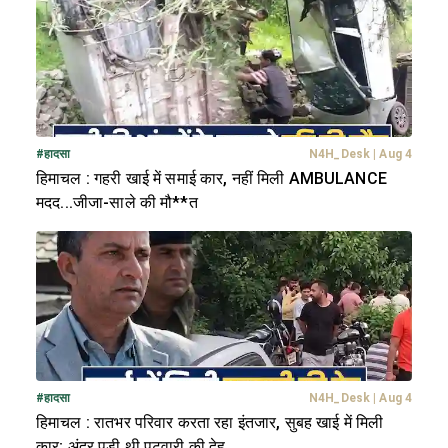
#
हादसा
N4H_Desk
|
Aug 4
हिमाचल : गहरी खाई में समाई कार, नहीं मिली AMBULANCE
मदद...जीजा-साले की मौ**त
#
हादसा
N4H_Desk
|
Aug 4
हिमाचल : रातभर परिवार करता रहा इंतजार, सुबह खाई में मिली
कार; अंदर पड़ी थी पटवारी की देह