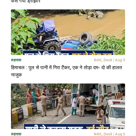
फंस गया ड्राइवर
#
हादसा
N4H_Desk
|
Aug 5
हिमाचल : पुल से पानी में गिरा टैंकर, एक ने तोड़ा दम- दो की हालत
नाजुक
#
हादसा
N4H_Desk
|
Aug 5