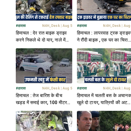
#
हादसा
N4H_Desk
|
Aug 5
#
हादसा
N4H_Desk
|
Aug
हिमाचल : देर रात बाइक ड्राइव
हिमाचल : लापरवाह ट्रक ड्राइव
करने निकले थे दो यार, नाले में
ने रौंदी बाइक , एक घर का चिराग
पड़ी मिली दोनों की देह
बुझाकर हुआ मौके से फरार
#
हादसा
N4H_Desk
|
Aug 5
#
हादसा
N4H_Desk
|
Aug
हिमाचल : तेज बारिश के बीच
हिमाचल में चलती बस के अचान
खड्ड में समाई कार, 100 मीटर
खुले दो टायर, यात्रियों की अटक
तक बहती रही- अंदर बैठे थे 2
सांसे; मची चीख-पुकार
युवक