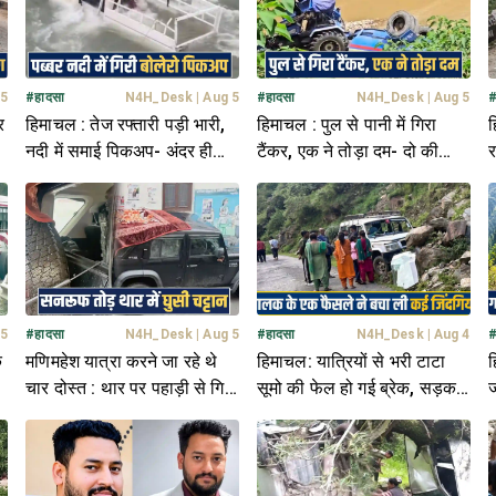
 5
#
हादसा
N4H_Desk
|
Aug 5
#
हादसा
N4H_Desk
|
Aug 5
र
हिमाचल : तेज रफ्तारी पड़ी भारी,
हिमाचल : पुल से पानी में गिरा
ह
नदी में समाई पिकअप- अंदर ही
टैंकर, एक ने तोड़ा दम- दो की
र
फंस गया ड्राइवर
हालत नाजुक
द
 5
#
हादसा
N4H_Desk
|
Aug 5
#
हादसा
N4H_Desk
|
Aug 4
क
मणिमहेश यात्रा करने जा रहे थे
हिमाचल: यात्रियों से भरी टाटा
ह
ी
चार दोस्त : थार पर पहाड़ी से गिरी
सूमो की फेल हो गई ब्रेक, सड़क
ज
बड़ी चट्टान, एक की मौ**त
किनारे बड़े पत्थर से टकराई; मची
य
चीख पुकार