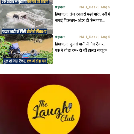
#
हादसा
N4H_Desk
|
Aug 5
हिमाचल : तेज रफ्तारी पड़ी भारी, नदी में
समाई पिकअप- अंदर ही फंस गया
ड्राइवर
#
हादसा
N4H_Desk
|
Aug 5
हिमाचल : पुल से पानी में गिरा टैंकर,
एक ने तोड़ा दम- दो की हालत नाजुक