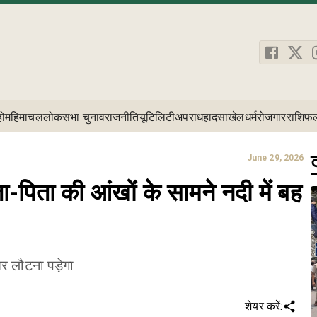
होम
हिमाचल
लोकसभा चुनाव
राजनीति
यूटिलिटी
अपराध
हादसा
खेल
धर्म
रोजगार
राशिफ
ट
June 29, 2026
-पिता की आंखों के सामने नदी में बह
घर लौटना पड़ेगा
शेयर करें: