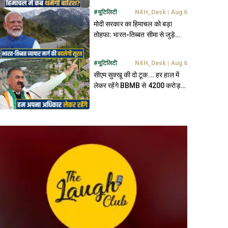
#
यूटिलिटी
N4H_Desk
|
Aug 6
मोदी सरकार का हिमाचल को बड़ा
तोहफा: भारत-तिब्बत सीमा से जुड़े
180 किमी NH की बदलेगी तस्वीर
#
यूटिलिटी
N4H_Desk
|
Aug 6
सीएम सुक्खू की दो टूक... हर हाल में
लेकर रहेंगे BBMB से 4200 करोड़
और चंडीगढ़ में अपना हिस्सा