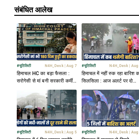
संबंधित आलेख
#
यूटिलिटी
N4H_Desk
|
Aug 7
#
यूटिलिटी
N4H_Desk
|
Aug
हिमाचल HC का बड़ा फैसला :
हिमाचल में नहीं रुक रहा बारिश क
सरोगेसी से मां बनी सरकारी कर्मी
सिलसिला : आज अलर्ट पर दो
को भी 180 दिन की छुट्टी का हक
जिले, जानें मौसम अपडेट
#
यूटिलिटी
N4H_Desk
|
Aug 5
#
यूटिलिटी
N4H_Desk
|
Aug