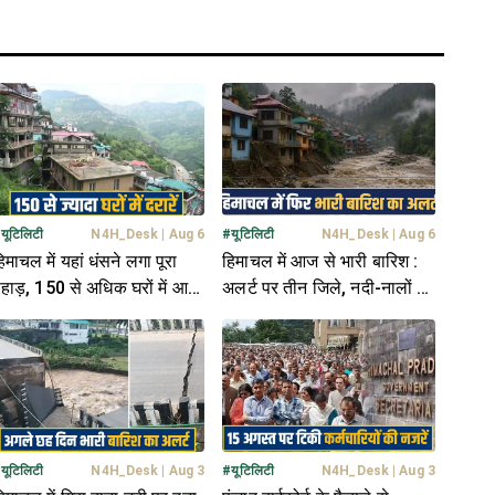
#
यूटिलिटी
N4H_Desk
|
Aug 6
#
यूटिलिटी
N4H_Desk
|
Aug 6
िमाचल में यहां धंसने लगा पूरा
हिमाचल में आज से भारी बारिश :
हाड़, 150 से अधिक घरों में आई
अलर्ट पर तीन जिले, नदी-नालों के
रारें, डर के साये में ग्रामीण
पास बने घरों को खतरा
#
यूटिलिटी
N4H_Desk
|
Aug 3
#
यूटिलिटी
N4H_Desk
|
Aug 3