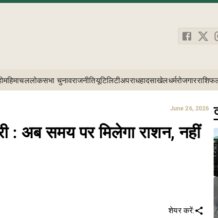
होम
हिमाचल
लोकसभा चुनाव
राजनीति
यूटिलिटी
अपराध
हादसा
खेल
धर्म
रोजगार
राशिफ
ट
June 26, 2026
 : अब समय पर मिलेगा राशन, नहीं
शेयर करें: