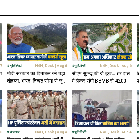
 7
#
यूटिलिटी
N4H_Desk
|
Aug 6
#
यूटिलिटी
N4H_Desk
|
Aug 6
ा
मोदी सरकार का हिमाचल को बड़ा
सीएम सुक्खू की दो टूक... हर हाल
ह
तोहफा: भारत-तिब्बत सीमा से जुड़े
में लेकर रहेंगे BBMB से 4200
प
180 किमी NH की बदलेगी तस्वीर
करोड़ और चंडीगढ़ में अपना
द
हिस्सा
 5
#
रोजगार
N4H_Desk
|
Aug 4
#
यूटिलिटी
N4H_Desk
|
Aug 4