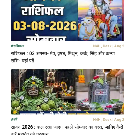
#
राशिफल
N4H_Desk
|
Aug 2
राशिफल : 03 अगस्त- मेष, वृषभ, मिथुन, कर्क, सिंह और कन्या
राशि- यहां पढ़ें
#
धर्म
N4H_Desk
|
Aug 2
सावन 2026 : कल रखा जाएगा पहले सोमवार का व्रत, जानिए कैसे
करें महादेव को प्रसन्न