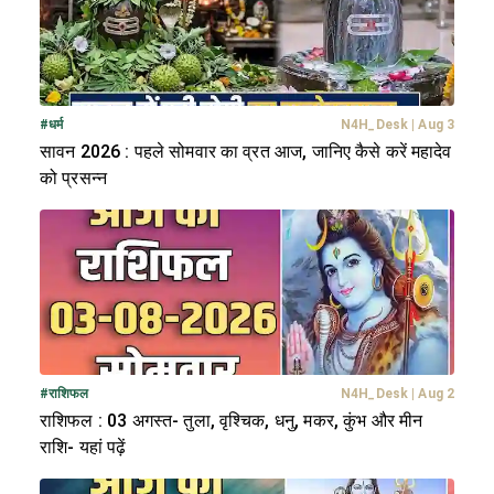
#
धर्म
N4H_Desk
|
Aug 3
सावन 2026 : पहले सोमवार का व्रत आज, जानिए कैसे करें महादेव
को प्रसन्न
#
राशिफल
N4H_Desk
|
Aug 2
राशिफल : 03 अगस्त- तुला, वृश्चिक, धनु, मकर, कुंभ और मीन
राशि- यहां पढ़ें