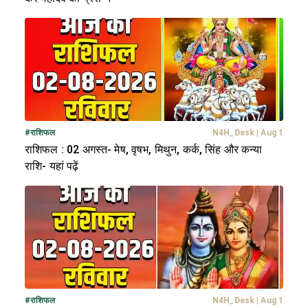
#
राशिफल
N4H_Desk
|
Aug 1
राशिफल : 02 अगस्त- मेष, वृषभ, मिथुन, कर्क, सिंह और कन्या
राशि- यहां पढ़ें
#
राशिफल
N4H_Desk
|
Aug 1