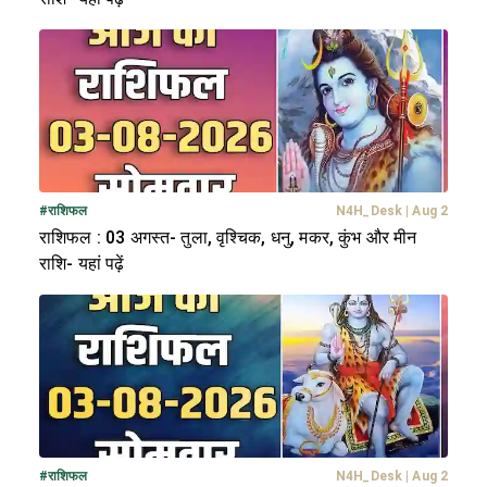
#
राशिफल
N4H_Desk
|
Aug 2
राशिफल : 03 अगस्त- तुला, वृश्चिक, धनु, मकर, कुंभ और मीन
राशि- यहां पढ़ें
#
राशिफल
N4H_Desk
|
Aug 2