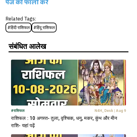
पेज को फॉलो करें
Related Tags:
#
हिंदी राशिफल
#
हिंदू राशिफल
संबंधित आलेख
#
राशिफल
N4H_Desk
|
Aug 9
राशिफल : 10 अगस्त- तुला, वृश्चिक, धनु, मकर, कुंभ और मीन
राशि- यहां पढ़ें