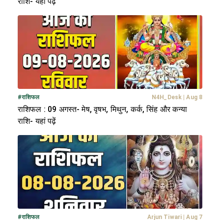
राशि- यहां पढ़ें
#
राशिफल
N4H_Desk
|
Aug 8
राशिफल : 09 अगस्त- मेष, वृषभ, मिथुन, कर्क, सिंह और कन्या
राशि- यहां पढ़ें
#
राशिफल
Arjun Tiwari
|
Aug 7