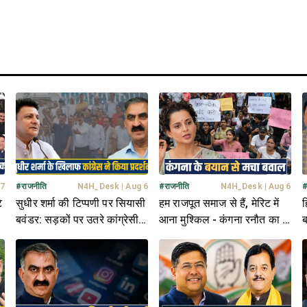
 7
#
राजनीति
N4H_Desk
|
Aug 6
#
राजनीति
N4H_Desk
|
Aug 6
े
सुधीर शर्मा की टिप्पणी पर सियासी
हम राजपूत समाज से हैं, मेरिट में
ह
बवंडर: सड़कों पर उतरे कांग्रेसी;
आना मुश्किल - कंगना रनौत का ये
ब
बोले- मांफी मांगे विधायक- नहीं
बयान कितना सही?
ए
तो...