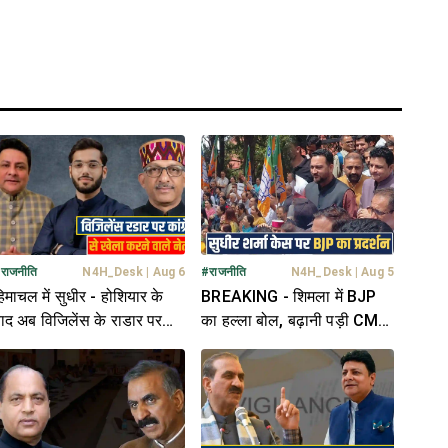
#
राजनीति
N4H_Desk
|
Aug 6
#
राजनीति
N4H_Desk
|
Aug 5
िमाचल में सुधीर - होशियार के
BREAKING - शिमला में BJP
ाद अब विजिलेंस के राडार पर
का हल्ला बोल, बढ़ानी पड़ी CM
क और भाजपा नेता, गरमाई
आवास की सुरक्षा- पुलिस तैनात
सियासत