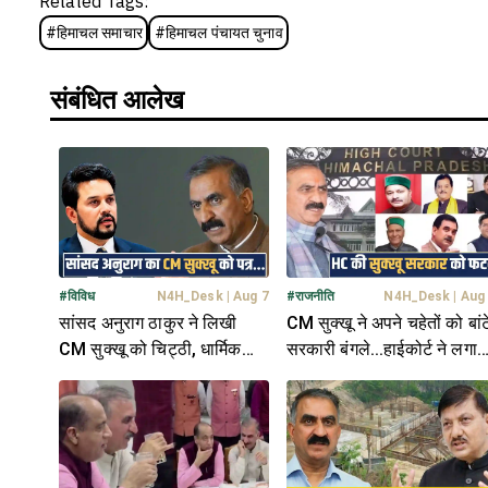
Related Tags:
#
हिमाचल समाचार
#
हिमाचल पंचायत चुनाव
संबंधित आलेख
#
विविध
N4H_Desk
|
Aug 7
#
राजनीति
N4H_Desk
|
Aug
सांसद अनुराग ठाकुर ने लिखी
CM सुक्खू ने अपने चहेतों को बांट
CM सुक्खू को चिट्ठी, धार्मिक
सरकारी बंगले...हाईकोर्ट ने लगाई
मामले पर जताई चिंता- जानें
फटकार, मांगा जवाब