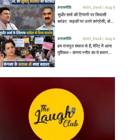
#
राजनीति
N4H_Desk
|
Aug 6
सुधीर शर्मा की टिप्पणी पर सियासी
बवंडर: सड़कों पर उतरे कांग्रेसी; बोले-
मांफी मांगे विधायक- नहीं तो...
#
राजनीति
N4H_Desk
|
Aug 6
हम राजपूत समाज से हैं, मेरिट में आना
मुश्किल - कंगना रनौत का ये बयान
कितना सही?