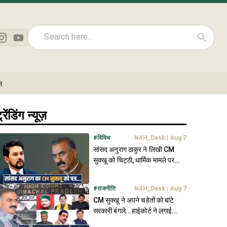
ल
्रेंडिंग न्यूज़
#
विविध
N4H_Desk
|
Aug 7
सांसद अनुराग ठाकुर ने लिखी CM
सुक्खू को चिट्ठी, धार्मिक मामले पर
जताई चिंता- जानें
#
राजनीति
N4H_Desk
|
Aug 7
CM सुक्खू ने अपने चहेतों को बांटे
सरकारी बंगले...हाईकोर्ट ने लगाई
फटकार, मांगा जवाब