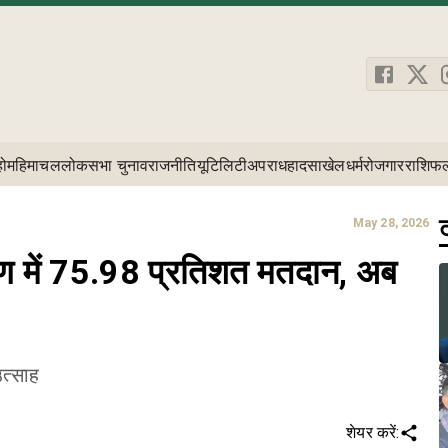
होम
हिमाचल
लोकसभा चुनाव
राजनीति
यूटिलिटी
अपराध
हादसा
खेल
धर्म
रोजगार
राशिफ
ट
May 28, 2026
रण में 75.98 प्रतिशत मतदान, अब
उत्साह
शेयर करें: