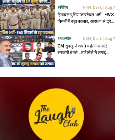
#
विविध
N4H_Desk
|
Aug 7
हिमाचल पुलिस कांस्टेबल भर्ती : EWS
नियमों में बड़ा बदलाव, आरक्षण से ट्रेनी
बाहर
#
राजनीति
N4H_Desk
|
Aug 7
CM सुक्खू ने अपने चहेतों को बांटे
सरकारी बंगले...हाईकोर्ट ने लगाई
फटकार, मांगा जवाब