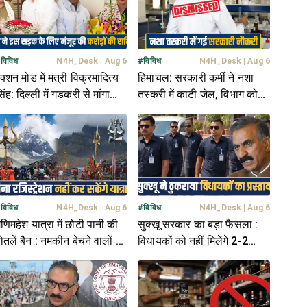
#
विविध
N4H_Desk
|
Aug 6
#
विविध
N4H_Desk
|
Aug 6
क्शन मोड में मंत्री विक्रमादित्य
हिमाचल: सरकारी कर्मी ने नशा
िंह: दिल्ली में गडकरी से मांगा
तस्करी में काटी जेल, विभाग को
ंड, प्रियंका गांधी को दी ग्राउंड
नहीं लगने दी भनक; अब हुआ
िपोर्ट
बर्खास्त
#
विविध
N4H_Desk
|
Aug 6
#
विविध
N4H_Desk
|
Aug 6
णिमहेश यात्रा में छोटी पानी की
सुक्खू सरकार का बड़ा फैसला :
ोतलें बैन : नमकीन बेचने वालों की
विधायकों को नहीं मिलेंगे 2-2
ी लगेगी 'क्लास'
PSO, फिजूलखर्ची बता टाली बात