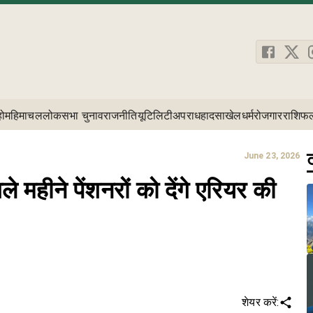
होम
हिमाचल
लोकसभा चुनाव
राजनीति
यूटिलिटी
अपराध
हादसा
खेल
धर्म
रोजगार
राशिफ
ट
June 23, 2026
महीने पेंशनरों को देंगे एरियर की
शेयर करें: