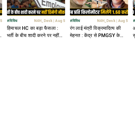
 5
#
विविध
N4H_Desk
|
Aug 5
#
विविध
N4H_Desk
|
Aug 5
हिमाचल HC का बड़ा फैसला :
रंग लाई मंत्री विक्रमादित्य की
आ
ी
भर्ती के बीच शादी करने पर नहीं
मेहनत : केंद्र से PMGSY के
स
जाएगी नौकरी, आरक्षण भी मिलेगा
बजट में बड़ा इजाफा- मिलेंगे 2247
न
करोड़