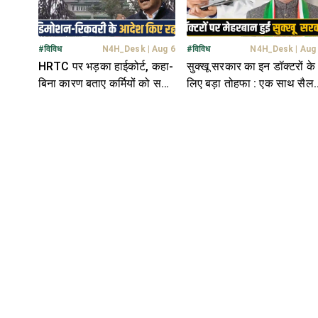
#
विविध
N4H_Desk
|
Aug 6
#
विविध
N4H_Desk
|
Aug
HRTC पर भड़का हाईकोर्ट, कहा-
सुक्खू सरकार का इन डॉक्टरों के
बिना कारण बताए कर्मियों को सजा
लिए बड़ा तोहफा : एक साथ सैलर
देना गलत; डिमोशन पर भी रोक
में बढ़ाए 26,340 रुपये