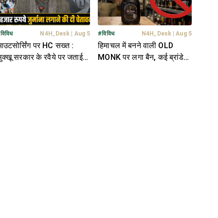
#
विविध
N4H_Desk
|
Aug 5
#
विविध
N4H_Desk
|
Aug 5
उटसोर्सिंग पर HC सख्त :
हिमाचल में बनने वाली OLD
ुक्खू सरकार के रवैये पर जताई
MONK पर लगा बैन, कई ब्रांडेड
ाराजगी; ढिलाई पर लगाई
शराब भी बंद- जानें वजह
फटकार