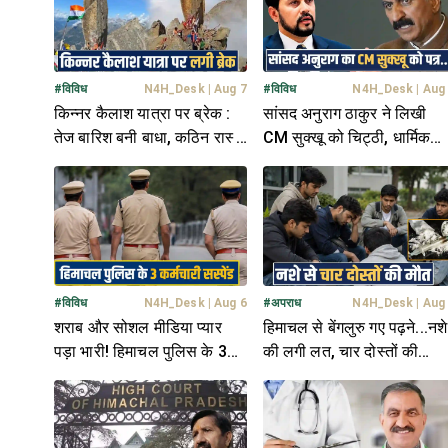
#
विविध
N4H_Desk
|
Aug 7
#
विविध
N4H_Desk
|
Aug
किन्नर कैलाश यात्रा पर ब्रेक :
सांसद अनुराग ठाकुर ने लिखी
तेज बारिश बनी बाधा, कठिन रास्तों
CM सुक्खू को चिट्ठी, धार्मिक
में फंसे कई शिव भक्त
मामले पर जताई चिंता- जानें
#
विविध
N4H_Desk
|
Aug 6
#
अपराध
N4H_Desk
|
Aug
शराब और सोशल मीडिया प्यार
हिमाचल से बेंगलुरु गए पढ़ने...नशे
पड़ा भारी! हिमाचल पुलिस के 3
की लगी लत, चार दोस्तों की
जवान सस्पेंड; बैठाई जांच
मौ**त- 2 को परिवार ने बचाया