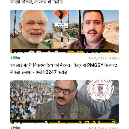
जाएगी नौकरी, आरक्षण भी मिलेगा
#
विविध
N4H_Desk
|
Aug 5
रंग लाई मंत्री विक्रमादित्य की मेहनत : केंद्र से PMGSY के बजट
में बड़ा इजाफा- मिलेंगे 2247 करोड़
#
विविध
N4H_Desk
|
Aug 5