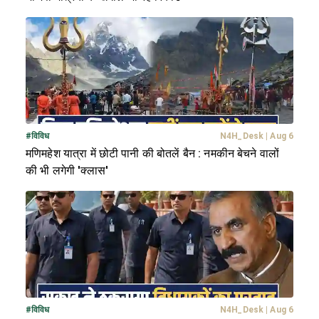
#
विविध
N4H_Desk
|
Aug 6
मणिमहेश यात्रा में छोटी पानी की बोतलें बैन : नमकीन बेचने वालों
की भी लगेगी 'क्लास'
#
विविध
N4H_Desk
|
Aug 6