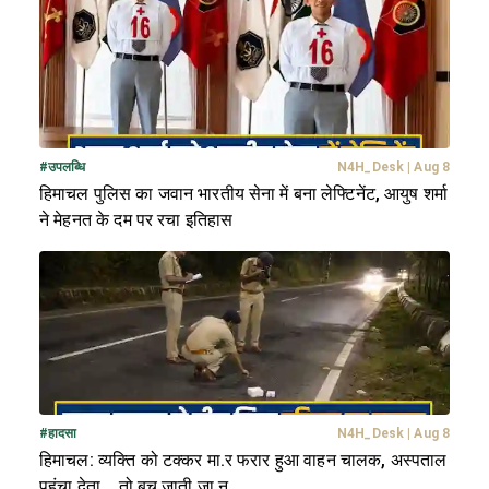
#
उपलब्धि
N4H_Desk
|
Aug 8
हिमाचल पुलिस का जवान भारतीय सेना में बना लेफ्टिनेंट, आयुष शर्मा
ने मेहनत के दम पर रचा इतिहास
#
हादसा
N4H_Desk
|
Aug 8
हिमाचल: व्यक्ति को टक्कर मा.र फरार हुआ वाहन चालक, अस्पताल
पहुंचा देता... तो बच जाती जा.न