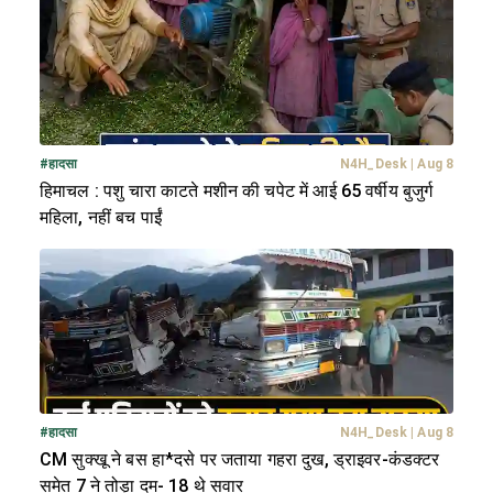
#
हादसा
N4H_Desk
|
Aug 8
हिमाचल : पशु चारा काटते मशीन की चपेट में आई 65 वर्षीय बुजुर्ग
महिला, नहीं बच पाईं
#
हादसा
N4H_Desk
|
Aug 8
CM सुक्खू ने बस हा*दसे पर जताया गहरा दुख, ड्राइवर-कंडक्टर
समेत 7 ने तोड़ा दम- 18 थे सवार