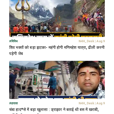
#
विविध
N4H_Desk
|
Aug 9
शिव भक्तों को बड़ा झटका- महंगी होगी मणिमहेश यात्रा, ढीली करनी
पड़ेगी जेब
#
हादसा
N4H_Desk
|
Aug 9
चंबा हाद*से में बड़ा खुलासा : ड्राइवर ने बताई थी बस में खराबी,