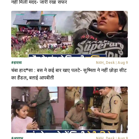
नहीं मिली मदद- जारी रखा सफर
#
हादसा
N4H_Desk
|
Aug 9
चंबा हाद*सा : बस ने कई बार खाए पलटे- सुष्मिता ने नहीं छोड़ा सीट
का हैंडल, बताई आपबीती
#
अपराध
N4H_Desk
|
Aug 9