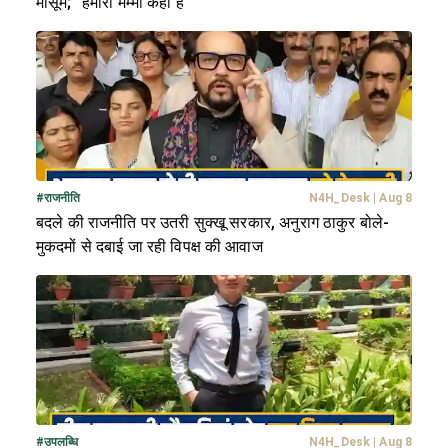
मासूम; "हमारी मम्मी कहां हैं"
#
राजनीति
N4H_Desk
|
Aug 8
बदले की राजनीति पर उतरी सुक्खू सरकार, अनुराग ठाकुर बोले-
मुकदमों से दबाई जा रही विपक्ष की आवाज
#
उपलब्धि
N4H_Desk
|
Aug 8