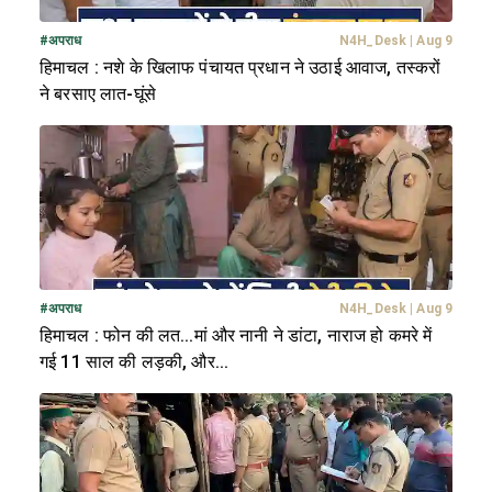
#
अपराध
N4H_Desk
|
Aug 9
हिमाचल : नशे के खिलाफ पंचायत प्रधान ने उठाई आवाज, तस्करों
ने बरसाए लात-घूंसे
#
अपराध
N4H_Desk
|
Aug 9
हिमाचल : फोन की लत...मां और नानी ने डांटा, नाराज हो कमरे में
गई 11 साल की लड़की, और...