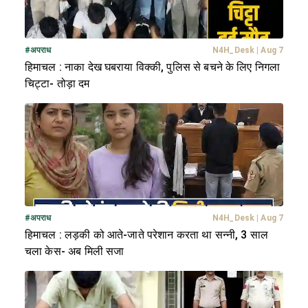
#
अपराध
N4H_Desk
|
Aug 7
हिमाचल : नाका देख घबराया विक्की, पुलिस से बचने के लिए निगला
चिट्टा- तोड़ा दम
#
अपराध
N4H_Desk
|
Aug 7
हिमाचल : लड़की को आते-जाते परेशान करता था सन्नी, 3 साल
चला केस- अब मिली सजा