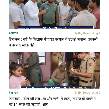
#
अपराध
N4H_Desk
|
Aug 9
हिमाचल : नशे के खिलाफ पंचायत प्रधान ने उठाई आवाज, तस्करों
ने बरसाए लात-घूंसे
#
अपराध
N4H_Desk
|
Aug 9
हिमाचल : फोन की लत...मां और नानी ने डांटा, नाराज हो कमरे में
गई 11 साल की लड़की, और...