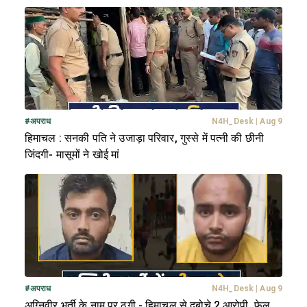
#
अपराध
N4H_Desk
|
Aug 9
हिमाचल : सनकी पति ने उजाड़ा परिवार, गुस्से में पत्नी की छीनी
जिंदगी- मासूमों ने खोई मां
#
अपराध
N4H_Desk
|
Aug 9
अग्निवीर भर्ती के नाम पर ठगी - हिमाचल से दबोचे 2 आरोपी, फेल