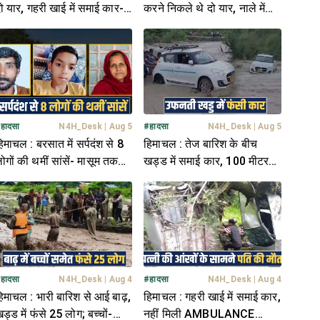
ो यार, गहरी खाई में समाई कार-
करने निकले थे दो यार, नाले में
 बच्चों ने खोए पिता
पड़ी मिली दोनों की देह
#
हादसा
N4H_Desk
|
Aug 5
#
हादसा
N4H_Desk
|
Aug 5
िमाचल : बरसात में सर्पदंश से 8
हिमाचल : तेज बारिश के बीच
ोगों की थमीं सांसें- मासूम तक
खड्ड में समाई कार, 100 मीटर
ने शिका..र, आप भी रहें सतर्क
तक बहती रही- अंदर बैठे थे 2
युवक
#
हादसा
N4H_Desk
|
Aug 4
#
हादसा
N4H_Desk
|
Aug 4
िमाचल : भारी बारिश से आई बाढ़,
हिमाचल : गहरी खाई में समाई कार,
ड्ड में फंसे 25 लोग; बच्चों-
नहीं मिली AMBULANCE