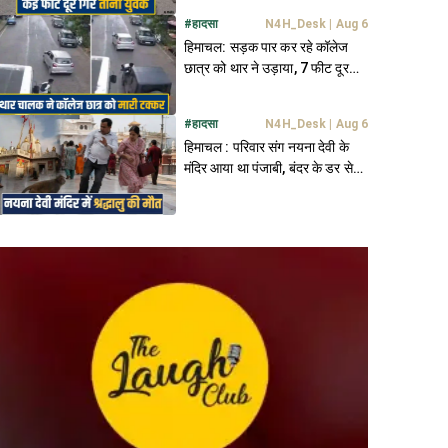
#
हादसा
N4H_Desk
|
Aug 6
हिमाचल: सड़क पार कर रहे कॉलेज
छात्र को थार ने उड़ाया, 7 फीट दूर
जाकर गिरा; मची अफरा तफरी
#
हादसा
N4H_Desk
|
Aug 6
हिमाचल : परिवार संग नयना देवी के
मंदिर आया था पंजाबी, बंदर के डर से
गिरा- थमीं सांसें