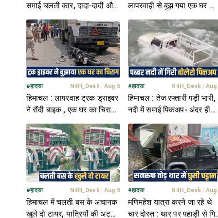
समाई चलती कार, दादा-दादी और
लापरवाही से बुझ गया एक घर का
6 साल की पोती थे सवार
चिराग, बाइक पर था सवार
#
हादसा
N4H_Desk
|
Aug 5
#
हादसा
N4H_Desk
|
Aug
हिमाचल : लापरवाह ट्रक ड्राइवर
हिमाचल : तेज रफ्तारी पड़ी भारी,
ने रौंदी बाइक , एक घर का चिराग
नदी में समाई पिकअप- अंदर ही
बुझाकर हुआ मौके से फरार
फंस गया ड्राइवर
#
हादसा
N4H_Desk
|
Aug 5
#
हादसा
N4H_Desk
|
Aug
हिमाचल में चलती बस के अचानक
मणिमहेश यात्रा करने जा रहे थे
खुले दो टायर, यात्रियों की अटकी
चार दोस्त : थार पर पहाड़ी से गिर