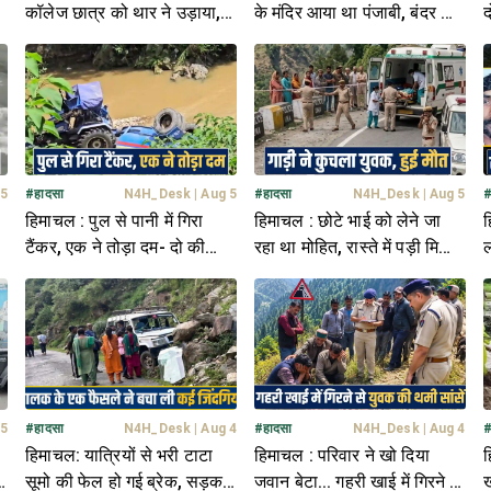
कॉलेज छात्र को थार ने उड़ाया, 7
के मंदिर आया था पंजाबी, बंदर के
द
फीट दूर जाकर गिरा; मची अफरा
डर से गिरा- थमीं सांसें
5
तफरी
 5
#
हादसा
N4H_Desk
|
Aug 5
#
हादसा
N4H_Desk
|
Aug 5
हिमाचल : पुल से पानी में गिरा
हिमाचल : छोटे भाई को लेने जा
ह
टैंकर, एक ने तोड़ा दम- दो की
रहा था मोहित, रास्ते में पड़ी मिली
ल
हालत नाजुक
देह- हालत देख कांप गए हाथ
ब
 5
#
हादसा
N4H_Desk
|
Aug 4
#
हादसा
N4H_Desk
|
Aug 4
हिमाचल: यात्रियों से भरी टाटा
हिमाचल : परिवार ने खो दिया
ह
ी
सूमो की फेल हो गई ब्रेक, सड़क
जवान बेटा... गहरी खाई में गिरने से
ख