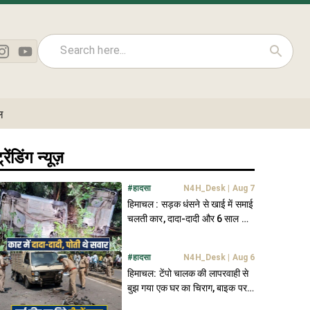
ल
्रेंडिंग न्यूज़
#
हादसा
N4H_Desk
|
Aug 7
हिमाचल : सड़क धंसने से खाई में समाई
चलती कार, दादा-दादी और 6 साल की
पोती थे सवार
#
हादसा
N4H_Desk
|
Aug 6
हिमाचल: टेंपो चालक की लापरवाही से
बुझ गया एक घर का चिराग, बाइक पर
था सवार