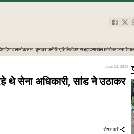
होम
हिमाचल
लोकसभा चुनाव
राजनीति
यूटिलिटी
अपराध
हादसा
खेल
धर्म
रोजगार
राशिफ
ट
June 22, 2026
रहे थे सेना अधिकारी, सांड ने उठाकर
शेयर करें: