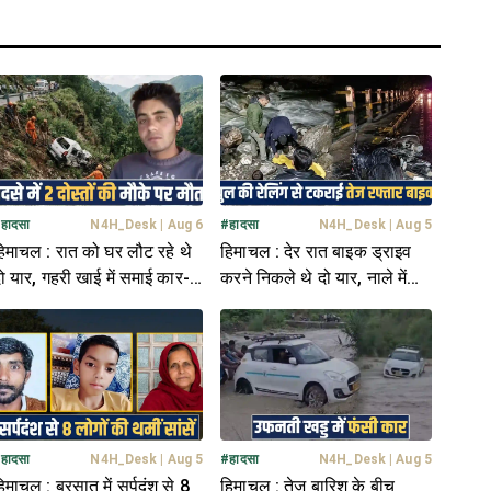
#
हादसा
N4H_Desk
|
Aug 6
#
हादसा
N4H_Desk
|
Aug 5
िमाचल : रात को घर लौट रहे थे
हिमाचल : देर रात बाइक ड्राइव
ो यार, गहरी खाई में समाई कार-
करने निकले थे दो यार, नाले में
 बच्चों ने खोए पिता
पड़ी मिली दोनों की देह
#
हादसा
N4H_Desk
|
Aug 5
#
हादसा
N4H_Desk
|
Aug 5
िमाचल : बरसात में सर्पदंश से 8
हिमाचल : तेज बारिश के बीच