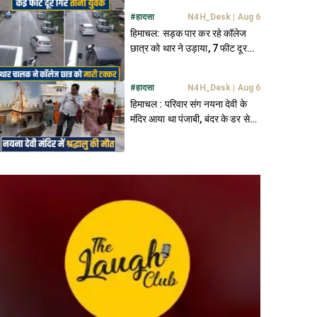
#
हादसा
N4H_Desk
|
Aug 6
हिमाचल: सड़क पार कर रहे कॉलेज
छात्र को थार ने उड़ाया, 7 फीट दूर
जाकर गिरा; मची अफरा तफरी
#
हादसा
N4H_Desk
|
Aug 6
हिमाचल : परिवार संग नयना देवी के
मंदिर आया था पंजाबी, बंदर के डर से
गिरा- थमीं सांसें