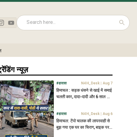
ल
्रेंडिंग न्यूज़
#
हादसा
N4H_Desk
|
Aug 7
हिमाचल : सड़क धंसने से खाई में समाई
चलती कार, दादा-दादी और 6 साल की
पोती थे सवार
#
हादसा
N4H_Desk
|
Aug 6
हिमाचल: टेंपो चालक की लापरवाही से
बुझ गया एक घर का चिराग, बाइक पर
था सवार