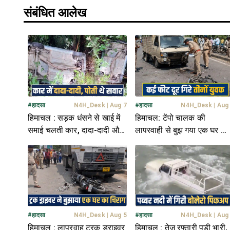
संबंधित आलेख
#
हादसा
N4H_Desk
|
Aug 7
#
हादसा
N4H_Desk
|
Aug
हिमाचल : सड़क धंसने से खाई में
हिमाचल: टेंपो चालक की
समाई चलती कार, दादा-दादी और
लापरवाही से बुझ गया एक घर का
6 साल की पोती थे सवार
चिराग, बाइक पर था सवार
#
हादसा
N4H_Desk
|
Aug 5
#
हादसा
N4H_Desk
|
Aug
हिमाचल : लापरवाह ट्रक ड्राइवर
हिमाचल : तेज रफ्तारी पड़ी भारी,