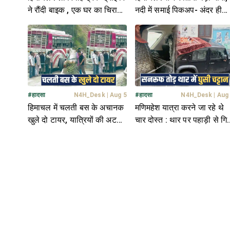
ने रौंदी बाइक , एक घर का चिराग
नदी में समाई पिकअप- अंदर ही
बुझाकर हुआ मौके से फरार
फंस गया ड्राइवर
#
हादसा
N4H_Desk
|
Aug 5
#
हादसा
N4H_Desk
|
Aug
हिमाचल में चलती बस के अचानक
मणिमहेश यात्रा करने जा रहे थे
खुले दो टायर, यात्रियों की अटकी
चार दोस्त : थार पर पहाड़ी से गिर
सांसे; मची चीख-पुकार
बड़ी चट्टान, एक की मौ**त