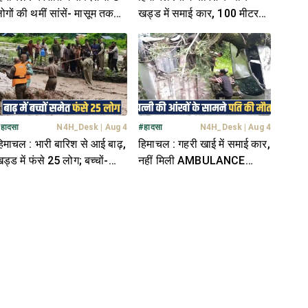
ोगों की थमीं सांसें- मासूम तक
खड्ड में समाई कार, 100 मीटर
ने शिका..र, आप भी रहें सतर्क
तक बहती रही- अंदर बैठे थे 2
युवक
#
हादसा
N4H_Desk
|
Aug 4
#
हादसा
N4H_Desk
|
Aug 4
िमाचल : भारी बारिश से आई बाढ़,
हिमाचल : गहरी खाई में समाई कार,
ड्ड में फंसे 25 लोग; बच्चों-
नहीं मिली AMBULANCE
हिलाओं की चीखों से दहला
मदद...जीजा-साले की मौ**त
इलाका