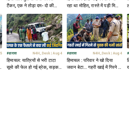
टैंकर, एक ने तोड़ा दम- दो की
रहा था मोहित, रास्ते में पड़ी मिली
ल
हालत नाजुक
देह- हालत देख कांप गए हाथ
ब
 5
#
हादसा
N4H_Desk
|
Aug 4
#
हादसा
N4H_Desk
|
Aug 4
हिमाचल: यात्रियों से भरी टाटा
हिमाचल : परिवार ने खो दिया
ह
ी
सूमो की फेल हो गई ब्रेक, सड़क
जवान बेटा... गहरी खाई में गिरने से
ख
किनारे बड़े पत्थर से टकराई; मची
युवक की थम गईं सांसें
म
चीख पुकार