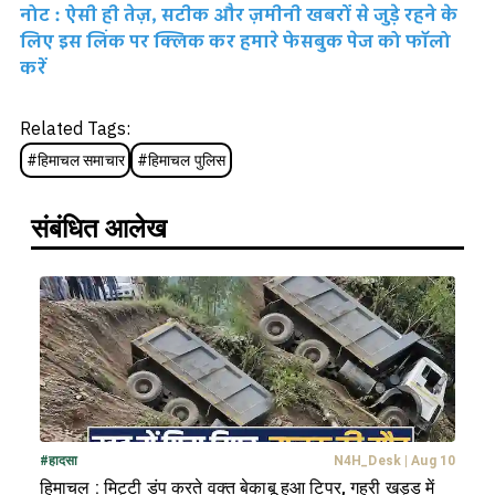
नोट : ऐसी ही तेज़, सटीक और ज़मीनी खबरों से जुड़े रहने के
लिए इस लिंक पर क्लिक कर हमारे फेसबुक पेज को फॉलो
करें
Related Tags:
#
हिमाचल समाचार
#
हिमाचल पुलिस
संबंधित आलेख
#
हादसा
N4H_Desk
|
Aug 10
हिमाचल : मिट्टी डंप करते वक्त बेकाबू हुआ टिपर, गहरी खड्ड में