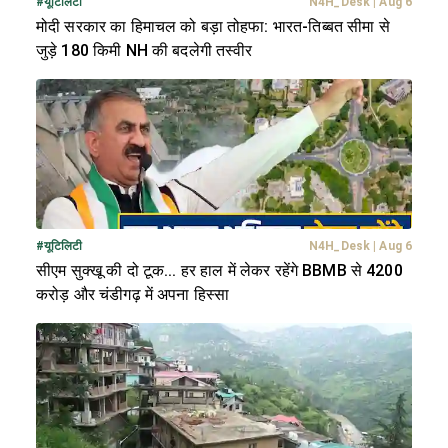
#
यूटिलिटी
N4H_Desk
|
Aug 6
मोदी सरकार का हिमाचल को बड़ा तोहफा: भारत-तिब्बत सीमा से
जुड़े 180 किमी NH की बदलेगी तस्वीर
#
यूटिलिटी
N4H_Desk
|
Aug 6
सीएम सुक्खू की दो टूक... हर हाल में लेकर रहेंगे BBMB से 4200
करोड़ और चंडीगढ़ में अपना हिस्सा