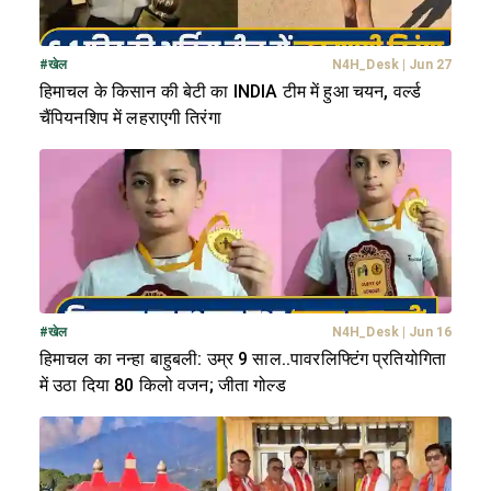
#
खेल
N4H_Desk
|
Jun 27
हिमाचल के किसान की बेटी का INDIA टीम में हुआ चयन, वर्ल्ड
चैंपियनशिप में लहराएगी तिरंगा
#
खेल
N4H_Desk
|
Jun 16
हिमाचल का नन्हा बाहुबली: उम्र 9 साल..पावरलिफ्टिंग प्रतियोगिता
में उठा दिया 80 किलो वजन; जीता गोल्ड