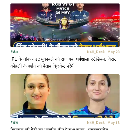
#
खेल
N4H_Desk
|
May 23
IPL के नॉकआउट मुकाबले को सज गया धर्मशाला स्टेडियम, विराट
कोहली के दर्शन को बेताब क्रिकेट प्रेमी
#
खेल
N4H_Desk
|
May 18
हिमाचल की बेटी का भारतीय टीम में हुआ चयन, अंतरराष्ट्रीय