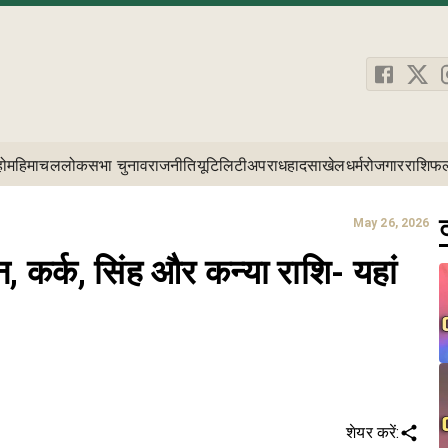
होम
हिमाचल
लोकसभा चुनाव
राजनीति
यूटिलिटी
अपराध
हादसा
खेल
धर्म
रोजगार
राशिफ
ट
May 26, 2026
, कर्क, सिंह और कन्या राशि- यहां
शेयर करें: