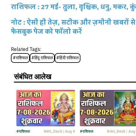
राशिफल : 27 मई- तुला, वृश्चिक, धनु, मकर, कुं
नोट : ऐसी ही तेज़, सटीक और ज़मीनी खबरों से 
फेसबुक पेज को फॉलो करें
Related Tags:
#
राशिफल
#
हिंदू राशिफल
#
हिंदी राशिफल
संबंधित आलेख
#
राशिफल
N4H_Desk
|
Aug 6
#
राशिफल
N4H_Desk
|
Aug