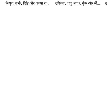
मिथुन, कर्क, सिंह और कन्या राशि-
वृश्चिक, धनु, मकर, कुंभ और मीन
व
यहां पढ़ें
राशि- यहां पढ़ें
र