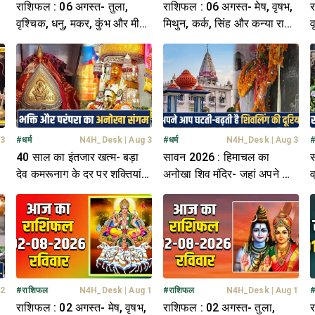
राशिफल : 06 अगस्त- तुला,
राशिफल : 06 अगस्त- मेष, वृषभ,
र
ि-
वृश्चिक, धनु, मकर, कुंभ और मीन
मिथुन, कर्क, सिंह और कन्या राशि-
व
राशि- यहां पढ़ें
यहां पढ़ें
र
 3
#
धर्म
N4H_Desk
|
Aug 3
#
धर्म
N4H_Desk
|
Aug 3
40 साल का इंतजार खत्म- बड़ा
सावन 2026 : हिमाचल का
स
ि-
देव कमरूनाग के दर पर शक्तियां
अनोखा शिव मंदिर- जहां अपने आप
व
अर्जित करने आएंगे देव बालाटिका
घटती-बढ़ती है शिवलिंग की दूरियां
क
 2
#
राशिफल
N4H_Desk
|
Aug 1
#
राशिफल
N4H_Desk
|
Aug 1
राशिफल : 02 अगस्त- मेष, वृषभ,
राशिफल : 02 अगस्त- तुला,
र