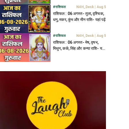
#
राशिफल
N4H_Desk
|
Aug 5
राशिफल : 06 अगस्त- तुला, वृश्चिक,
धनु, मकर, कुंभ और मीन राशि- यहां पढ़ें
#
राशिफल
N4H_Desk
|
Aug 5
राशिफल : 06 अगस्त- मेष, वृषभ,
मिथुन, कर्क, सिंह और कन्या राशि- यहां
पढ़ें