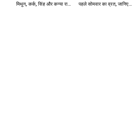
मिथुन, कर्क, सिंह और कन्या राशि-
पहले सोमवार का व्रत, जानिए
यहां पढ़ें
कैसे करें महादेव को प्रसन्न