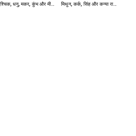
ृश्चिक, धनु, मकर, कुंभ और मीन
मिथुन, कर्क, सिंह और कन्या राशि-
ाशि- यहां पढ़ें
यहां पढ़ें