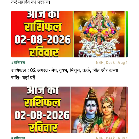
करें महादेव को प्रसन्न
#
राशिफल
N4H_Desk
|
Aug 1
राशिफल : 02 अगस्त- मेष, वृषभ, मिथुन, कर्क, सिंह और कन्या
राशि- यहां पढ़ें
#
राशिफल
N4H_Desk
|
Aug 1