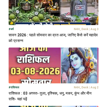
#
धर्म
N4H_Desk
|
Aug 3
सावन 2026 : पहले सोमवार का व्रत आज, जानिए कैसे करें महादेव
को प्रसन्न
#
राशिफल
N4H_Desk
|
Aug 2
राशिफल : 03 अगस्त- तुला, वृश्चिक, धनु, मकर, कुंभ और मीन
राशि- यहां पढ़ें