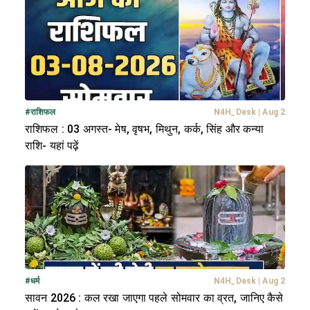
#
राशिफल
N4H_Desk
|
Aug 2
राशिफल : 03 अगस्त- मेष, वृषभ, मिथुन, कर्क, सिंह और कन्या
राशि- यहां पढ़ें
#
धर्म
N4H_Desk
|
Aug 2
सावन 2026 : कल रखा जाएगा पहले सोमवार का व्रत, जानिए कैसे