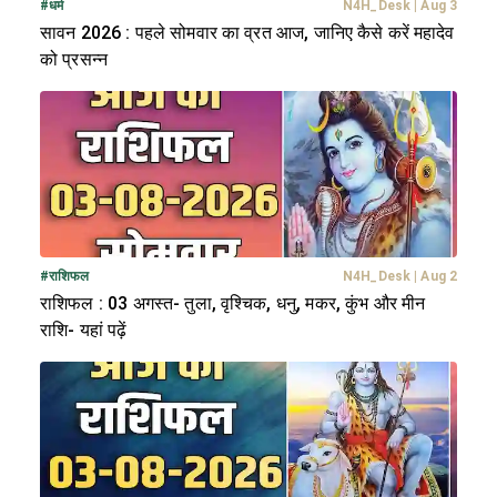
#
धर्म
N4H_Desk
|
Aug 3
सावन 2026 : पहले सोमवार का व्रत आज, जानिए कैसे करें महादेव
को प्रसन्न
#
राशिफल
N4H_Desk
|
Aug 2
राशिफल : 03 अगस्त- तुला, वृश्चिक, धनु, मकर, कुंभ और मीन
राशि- यहां पढ़ें