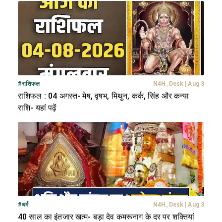
#
राशिफल
N4H_Desk
|
Aug 3
राशिफल : 04 अगस्त- मेष, वृषभ, मिथुन, कर्क, सिंह और कन्या
राशि- यहां पढ़ें
#
धर्म
N4H_Desk
|
Aug 3
40 साल का इंतजार खत्म- बड़ा देव कमरूनाग के दर पर शक्तियां