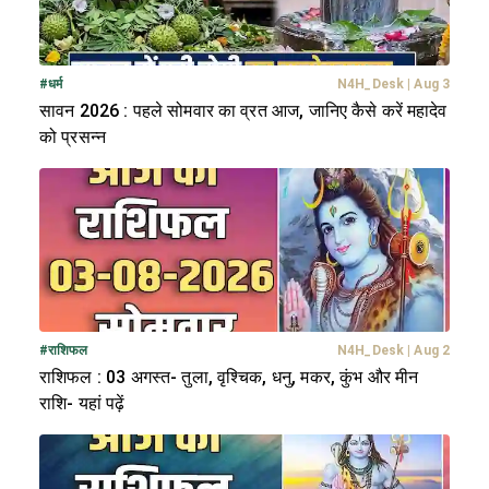
#
धर्म
N4H_Desk
|
Aug 3
सावन 2026 : पहले सोमवार का व्रत आज, जानिए कैसे करें महादेव
को प्रसन्न
#
राशिफल
N4H_Desk
|
Aug 2
राशिफल : 03 अगस्त- तुला, वृश्चिक, धनु, मकर, कुंभ और मीन
राशि- यहां पढ़ें