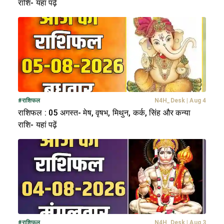
राशि- यहां पढ़ें
#
राशिफल
N4H_Desk
|
Aug 4
राशिफल : 05 अगस्त- मेष, वृषभ, मिथुन, कर्क, सिंह और कन्या
राशि- यहां पढ़ें
#
राशिफल
N4H_Desk
|
Aug 3