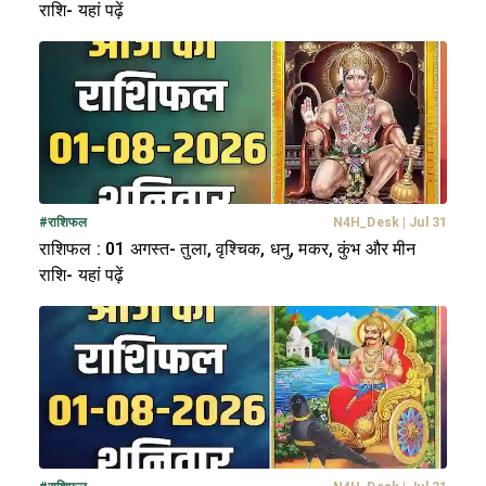
राशि- यहां पढ़ें
#
राशिफल
N4H_Desk
|
Jul 31
राशिफल : 01 अगस्त- तुला, वृश्चिक, धनु, मकर, कुंभ और मीन
राशि- यहां पढ़ें