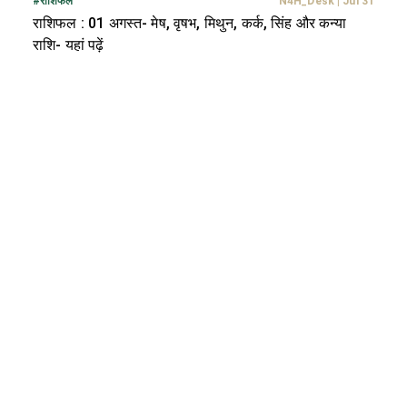
#
राशिफल
N4H_Desk
|
Jul 31
राशिफल : 01 अगस्त- मेष, वृषभ, मिथुन, कर्क, सिंह और कन्या
राशि- यहां पढ़ें