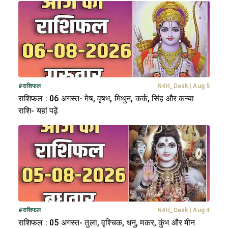
#
राशिफल
N4H_Desk
|
Aug 5
राशिफल : 06 अगस्त- मेष, वृषभ, मिथुन, कर्क, सिंह और कन्या
राशि- यहां पढ़ें
#
राशिफल
N4H_Desk
|
Aug 4
राशिफल : 05 अगस्त- तुला, वृश्चिक, धनु, मकर, कुंभ और मीन