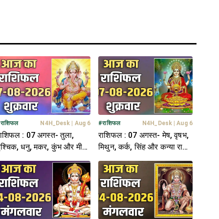
#
राशिफल
N4H_Desk
|
Aug 6
#
राशिफल
N4H_Desk
|
Aug 6
ाशिफल : 07 अगस्त- तुला,
राशिफल : 07 अगस्त- मेष, वृषभ,
ृश्चिक, धनु, मकर, कुंभ और मीन
मिथुन, कर्क, सिंह और कन्या राशि-
ाशि- यहां पढ़ें
यहां पढ़ें