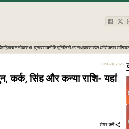
होम
हिमाचल
लोकसभा चुनाव
राजनीति
यूटिलिटी
अपराध
हादसा
खेल
धर्म
रोजगार
राशिफ
ट
June 28, 2026
न, कर्क, सिंह और कन्या राशि- यहां
शेयर करें: