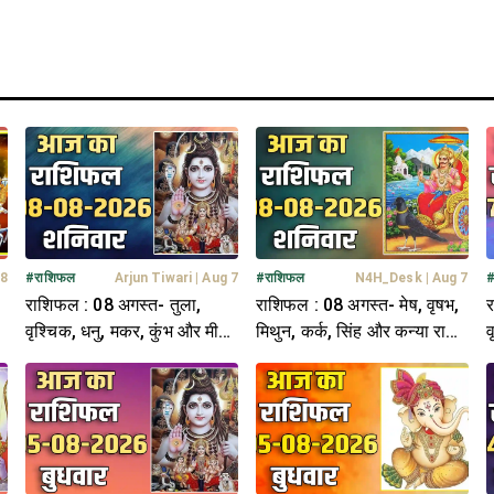
 8
#
राशिफल
Arjun Tiwari
|
Aug 7
#
राशिफल
N4H_Desk
|
Aug 7
राशिफल : 08 अगस्त- तुला,
राशिफल : 08 अगस्त- मेष, वृषभ,
र
ि-
वृश्चिक, धनु, मकर, कुंभ और मीन
मिथुन, कर्क, सिंह और कन्या राशि-
व
राशि- यहां पढ़ें
यहां पढ़ें
र