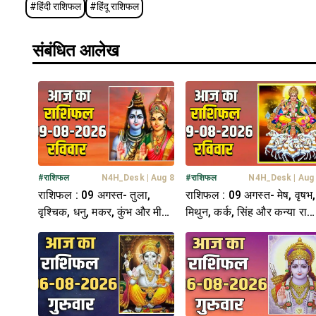
#
हिंदी राशिफल
#
हिंदू राशिफल
संबंधित आलेख
#
राशिफल
N4H_Desk
|
Aug 8
#
राशिफल
N4H_Desk
|
Aug
राशिफल : 09 अगस्त- तुला,
राशिफल : 09 अगस्त- मेष, वृषभ,
वृश्चिक, धनु, मकर, कुंभ और मीन
मिथुन, कर्क, सिंह और कन्या राश
राशि- यहां पढ़ें
यहां पढ़ें