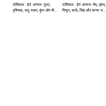
राशिफल : 01 अगस्त- तुला,
राशिफल : 01 अगस्त- मेष, वृषभ,
वृश्चिक, धनु, मकर, कुंभ और मीन
मिथुन, कर्क, सिंह और कन्या राश
राशि- यहां पढ़ें
यहां पढ़ें