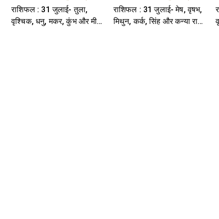
राशिफल : 31 जुलाई- तुला,
राशिफल : 31 जुलाई- मेष, वृषभ,
र
ि-
वृश्चिक, धनु, मकर, कुंभ और मीन
मिथुन, कर्क, सिंह और कन्या राशि-
व
राशि- यहां पढ़ें
यहां पढ़ें
र