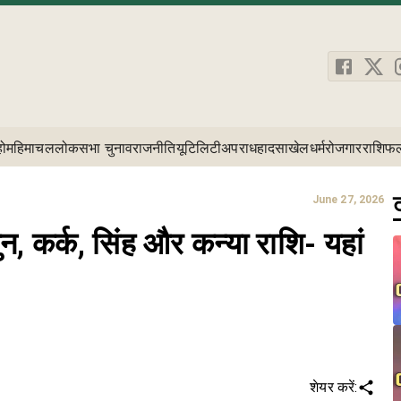
होम
हिमाचल
लोकसभा चुनाव
राजनीति
यूटिलिटी
अपराध
हादसा
खेल
धर्म
रोजगार
राशिफ
ट
June 27, 2026
न, कर्क, सिंह और कन्या राशि- यहां
शेयर करें: