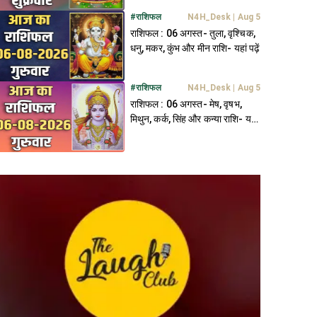
#
राशिफल
N4H_Desk
|
Aug 5
राशिफल : 06 अगस्त- तुला, वृश्चिक,
धनु, मकर, कुंभ और मीन राशि- यहां पढ़ें
#
राशिफल
N4H_Desk
|
Aug 5
राशिफल : 06 अगस्त- मेष, वृषभ,
मिथुन, कर्क, सिंह और कन्या राशि- यहां
पढ़ें