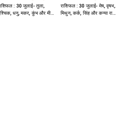
ाशिफल : 30 जुलाई- तुला,
राशिफल : 30 जुलाई- मेष, वृषभ,
ृश्चिक, धनु, मकर, कुंभ और मीन
मिथुन, कर्क, सिंह और कन्या राशि-
ाशि- यहां पढ़ें
यहां पढ़ें