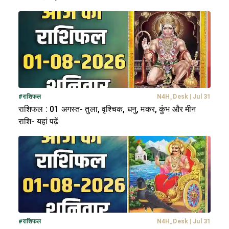
#
राशिफल
N4H_Desk
|
Jul 31
राशिफल : 01 अगस्त- तुला, वृश्चिक, धनु, मकर, कुंभ और मीन
राशि- यहां पढ़ें
#
राशिफल
N4H_Desk
|
Jul 31