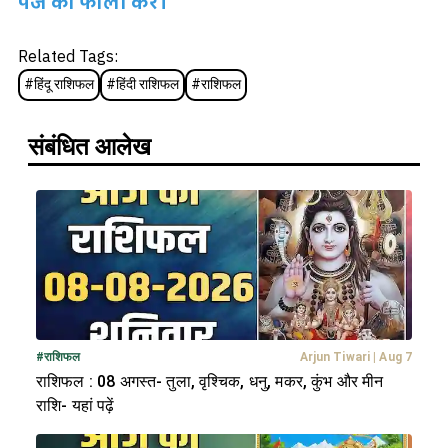
पेज को फॉलो करें।
Related Tags:
#
हिंदू राशिफल
#
हिंदी राशिफल
#
राशिफल
संबंधित आलेख
#
राशिफल
Arjun Tiwari
|
Aug 7
राशिफल : 08 अगस्त- तुला, वृश्चिक, धनु, मकर, कुंभ और मीन
राशि- यहां पढ़ें