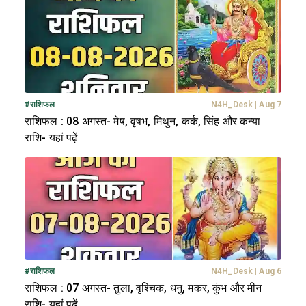
#
राशिफल
N4H_Desk
|
Aug 7
राशिफल : 08 अगस्त- मेष, वृषभ, मिथुन, कर्क, सिंह और कन्या
राशि- यहां पढ़ें
#
राशिफल
N4H_Desk
|
Aug 6
राशिफल : 07 अगस्त- तुला, वृश्चिक, धनु, मकर, कुंभ और मीन
राशि- यहां पढ़ें