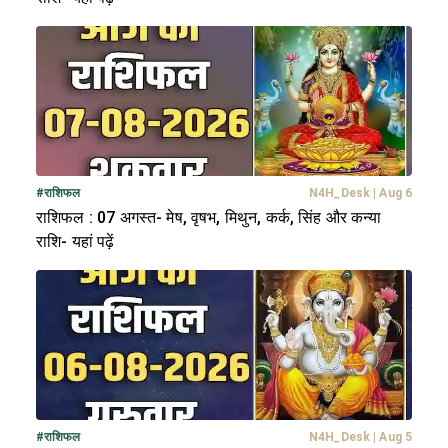
#
राशिफल
N4H_Desk
|
Aug 6
राशिफल : 07 अगस्त- मेष, वृषभ, मिथुन, कर्क, सिंह और कन्या
राशि- यहां पढ़ें
#
राशिफल
N4H_Desk
|
Aug 5