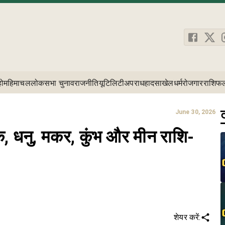
होम
हिमाचल
लोकसभा चुनाव
राजनीति
यूटिलिटी
अपराध
हादसा
खेल
धर्म
रोजगार
राशिफ
ट
June 30, 2026
क, धनु, मकर, कुंभ और मीन राशि-
शेयर करें: