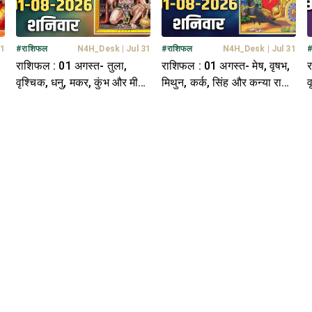
 1
#
राशिफल
N4H_Desk
|
Jul 31
#
राशिफल
N4H_Desk
|
Jul 31
राशिफल : 01 अगस्त- तुला,
राशिफल : 01 अगस्त- मेष, वृषभ,
र
वृश्चिक, धनु, मकर, कुंभ और मीन
मिथुन, कर्क, सिंह और कन्या राशि-
व
राशि- यहां पढ़ें
यहां पढ़ें
र