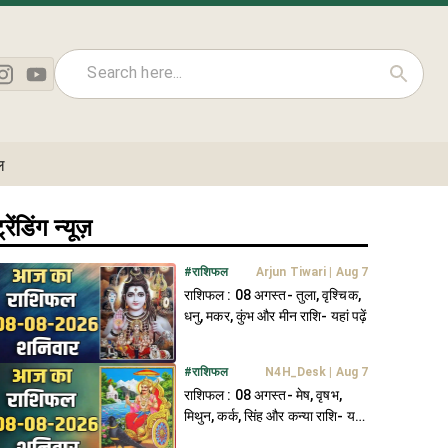
ल
्रेंडिंग न्यूज़
#
राशिफल
Arjun Tiwari
|
Aug 7
राशिफल : 08 अगस्त- तुला, वृश्चिक,
धनु, मकर, कुंभ और मीन राशि- यहां पढ़ें
#
राशिफल
N4H_Desk
|
Aug 7
राशिफल : 08 अगस्त- मेष, वृषभ,
मिथुन, कर्क, सिंह और कन्या राशि- यहां
पढ़ें