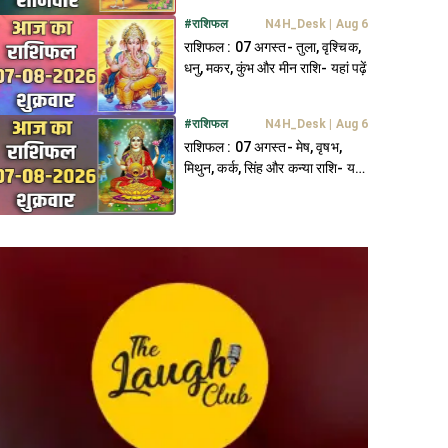
#
राशिफल
N4H_Desk
|
Aug 6
राशिफल : 07 अगस्त- तुला, वृश्चिक,
धनु, मकर, कुंभ और मीन राशि- यहां पढ़ें
#
राशिफल
N4H_Desk
|
Aug 6
राशिफल : 07 अगस्त- मेष, वृषभ,
मिथुन, कर्क, सिंह और कन्या राशि- यहां
पढ़ें