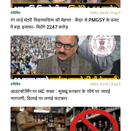
#
विविध
N4H_Desk
|
Aug 5
रंग लाई मंत्री विक्रमादित्य की मेहनत : केंद्र से PMGSY के बजट
में बड़ा इजाफा- मिलेंगे 2247 करोड़
#
विविध
N4H_Desk
|
Aug 5
आउटसोर्सिंग पर HC सख्त : सुक्खू सरकार के रवैये पर जताई
नाराजगी; ढिलाई पर लगाई फटकार