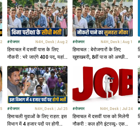
 2
#
रोजगार
N4H_Desk
|
Aug 2
#
रोजगार
N4H_Desk
|
Aug 1
हिमाचल में दसवीं पास के लिए
हिमाचल : बेरोजगारों के लिए
ह
नौकरी : भरे जाएंगे 400 पद, यहां
खुशखबरी, 8वीं पास को अच्छी
न
क्लिक कर जानें पूरी डिटेल
नौकरी; हर महीने मिलेगी 24 हजार
म
सैलरी
25
#
रोजगार
N4H_Desk
|
Jul 25
#
रोजगार
N4H_Desk
|
Jul 24
हिमाचली युवाओं के लिए राहत: इस
हिमाचल में दसवीं पास को मिलेगी
ह
विभाग में 4 हजार पदों पर होगी
नौकरी : कल होंगे इंटरव्यू- एक
न
भर्ती; डिप्टी सीएम ने किया ऐलान
क्लिक में जानें पूरी डिटेल
2
ड