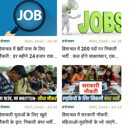
डिटेल
#
रोजगार
N4H_Desk
|
Jul 30
#
रोजगार
N4H_Desk
|
Jul 28
िमाचल में 8वीं पास के लिए
हिमाचल में 200 पदों पर निकली
ौकरी : हर महीने 24 हजार तक
भर्ती : कल होंगे साक्षात्कार, एक
िलेगी सैलरी, जानें पूरी डिटेल
क्लिक में यहां जानें सब कुछ
#
रोजगार
N4H_Desk
|
Jul 24
#
रोजगार
N4H_Desk
|
Jul 23
िमाचली युवाओं के लिए खुले
हिमाचल में सरकारी नौकरी:
ौकरी के द्वार: निकली बंपर भर्ती,
महिलाओं-युवतियों के भरे जाएंगे
5 हजार तक मिलेगा वेतन; जाने
321 पद, मांगे आवेदन; जानें पूरी
िटेल
डिटेल