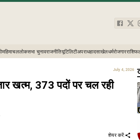
होम
हिमाचल
लोकसभा चुनाव
राजनीति
यूटिलिटी
अपराध
हादसा
खेल
धर्म
रोजगार
राशिफ
ट
July 4, 2026
जार खत्म, 373 पदों पर चल रही
ि
शेयर करें: