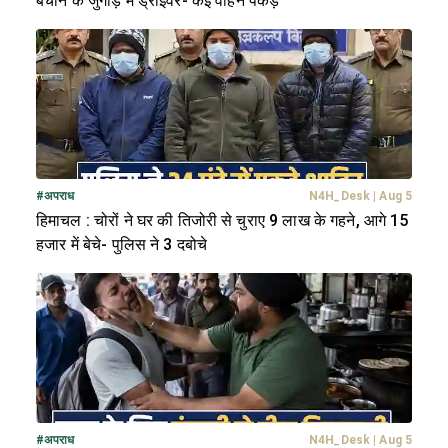
बचाने के जुगाड़ में ड्राइवर- कई वाहन पकड़े
#
अपराध
N4H_Desk
|
Aug 5
हिमाचल : चोरों ने घर की तिजोरी से चुराए 9 लाख के गहने, आगे 15
हजार में बेचे- पुलिस ने 3 दबोचे
#
अपराध
N4H_Desk
|
Aug 5