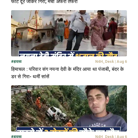
फीट दूर जाकर गिरा; मची अफरा तफरी
#
हादसा
N4H_Desk
|
Aug 6
हिमाचल : परिवार संग नयना देवी के मंदिर आया था पंजाबी, बंदर के
डर से गिरा- थमीं सांसें
#
हादसा
N4H_Desk
|
Aug 6