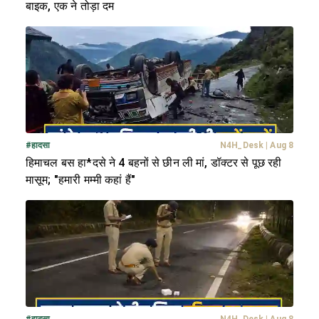
बाइक, एक ने तोड़ा दम
#
हादसा
N4H_Desk
|
Aug 8
हिमाचल बस हा*दसे ने 4 बहनों से छीन ली मां, डॉक्टर से पूछ रही
मासूम; "हमारी मम्मी कहां हैं"
#
हादसा
N4H_Desk
|
Aug 8