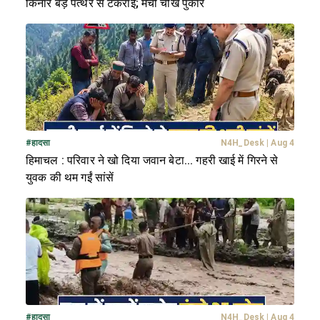
किनारे बड़े पत्थर से टकराई; मची चीख पुकार
#
हादसा
N4H_Desk
|
Aug 4
हिमाचल : परिवार ने खो दिया जवान बेटा... गहरी खाई में गिरने से
युवक की थम गईं सांसें
#
हादसा
N4H_Desk
|
Aug 4