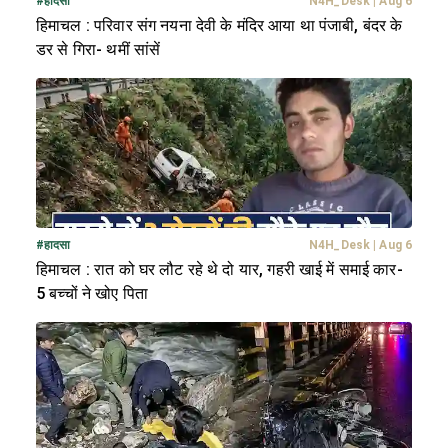
#
हादसा
N4H_Desk
|
Aug 6
हिमाचल : परिवार संग नयना देवी के मंदिर आया था पंजाबी, बंदर के
डर से गिरा- थमीं सांसें
#
हादसा
N4H_Desk
|
Aug 6
हिमाचल : रात को घर लौट रहे थे दो यार, गहरी खाई में समाई कार-
5 बच्चों ने खोए पिता